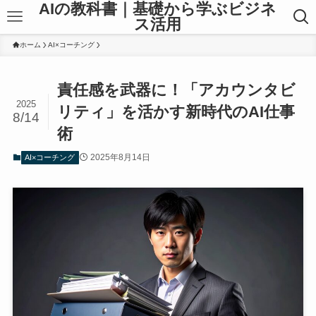
AIの教科書｜基礎から学ぶビジネ
ス活用
ホーム
AI×コーチング
責任感を武器に！「アカウンタビ
2025
リティ」を活かす新時代のAI仕事
8/14
術
2025年8月14日
AI×コーチング