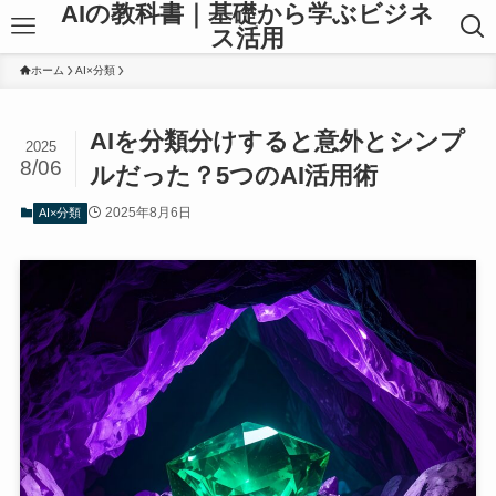
AIの教科書｜基礎から学ぶビジネ
ス活用
ホーム
AI×分類
AIを分類分けすると意外とシンプ
2025
8/06
ルだった？5つのAI活用術
2025年8月6日
AI×分類