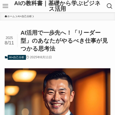
AIの教科書｜基礎から学ぶビジネ
ス活用
ホーム
AI×自己分析
AI活用で一歩先へ！「リーダー
2025
型」のあなたがやるべき仕事が見
8/11
つかる思考法
2025年8月11日
AI×自己分析