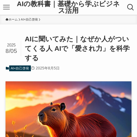
AIの教科書｜基礎から学ぶビジネ
ス活用
ホーム
AI×自己啓発
AIに聞いてみた｜なぜか人がつい
2025
てくる人 AIで「愛され力」を科学
8/05
する
2025年8月5日
AI×自己啓発