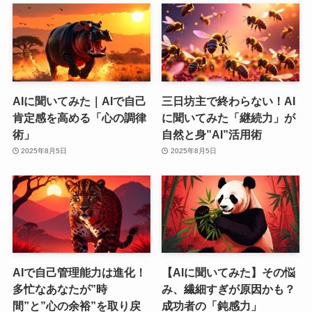
AIに聞いてみた｜AIで自己
三日坊主で終わらない！AI
肯定感を高める「心の調律
に聞いてみた「継続力」が
術」
自然と身”AI”活用術
2025年8月5日
2025年8月5日
AIで自己管理能力は進化！
【AIに聞いてみた】その悩
多忙なあなたが”時
み、繊細すぎが原因かも？
間”と”心の余裕”を取り戻
成功者の「鈍感力」