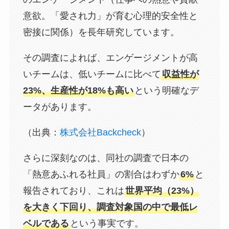
意欲。「愛され力」が育む心理的安全性と
密接に関係）を長年研究しています。
その調査によれば、エンゲージメントが高
いチームは、低いチームに比べて
収益性が
23%、生産性が18%も高い
という明確なデ
ータがあります。
（出典：
株式会社Backcheck
）
さらに深刻なのは、同社の調査で日本の
「熱意あふれる社員」の割合はわずか
6%
と
報告されており、これは
世界平均（23%）
を大きく下回り、調査対象国の中で最低レ
ベルである
という事実です。