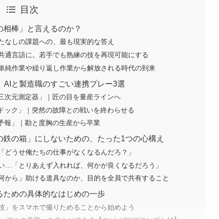
目次
の相棒」と言えるのか？
たなしの課題への、最も現実的な答え
共通言語に。若手でも熟練の技を再現可能にする
単純作業や繰り返し作業から解放される時代の到来
AIと製造職のすごい連携プレー3選
の三次元測定器」｜匠の目を量産ラインへ
間ドック」｜突然の故障との戦いを終わらせる
気予報」｜勘と度胸の生産から卒業
の鉄の箱」にしないための、たった1つの心構え
「どうせ俺たちの仕事がなくなるんだろ？」
い…「とりあえず入れれば、何かが良くなるだろう」
何から」助ける道具なのか、目的を全員で共有すること
るための具体的なはじめの一歩
技」をスマホで撮りためることから始めよう