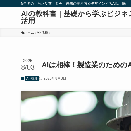
5年後の「当たり前」を今。未来の働き方をデザインするAI活用術。
AIの教科書｜基礎から学ぶビジネ
活用
ホーム
AI×職種
2025
AIは相棒！製造業のための
8/03
2025年8月3日
AI×職種