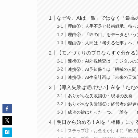
なぜ今、AIは「敵」ではなく「最高
理由①：人手不足と技術継承。待っ
理由②：「匠の目」をデータという
理由③：人間は「考える仕事」へ。
【モノづくりのプロならすぐ分かる】
連携①：AI外観検査は「デジタル
連携②：AI予知保全は「機械の人
連携③：AI生産計画は「未来の天
【導入失敗は避けたい】AIを「ただ
ありがちな失敗談①：現場の反発…
ありがちな失敗談②：経営者の勘違
成功の鍵はたった一つ。「誰を」「
明日から始める！AIを「相棒」にす
ステップ①：お金をかけずに「匠の