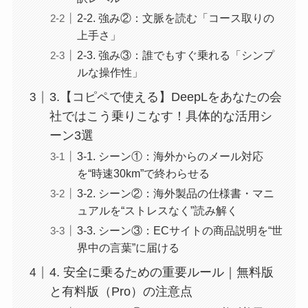
2-2. 強み②：文脈を読む「コース取りの
上手さ」
2-3. 強み③：誰でもすぐ乗れる「シンプ
ルな操作性」
3.【コピペで使える】DeepLをあなたの会
社ではこう乗りこなす！具体的な活用シ
ーン3選
3-1. シーン①：海外からのメール対応
を“時速30km”で終わらせる
3-2. シーン②：海外製品の仕様書・マニ
ュアルを“ストレスなく”読み解く
3-3. シーン③：ECサイトの商品説明を“世
界中の言葉”に届ける
4. 安全に乗るための重要ルール｜無料版
と有料版（Pro）の注意点