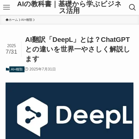
AIの教科書｜基礎から学ぶビジネ
ス活用
ホーム
AI×種類
AI翻訳「DeepL」とは？ChatGPT
2025
との違いを世界一やさしく解説し
7/31
ます
2025年7月31日
AI×種類