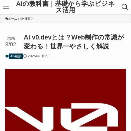
AIの教科書｜基礎から学ぶビジネ
ス活用
ホーム
AI×種類
AI v0.devとは？Web制作の常識が
2025
8/02
変わる！世界一やさしく解説
2025年8月2日
AI×種類