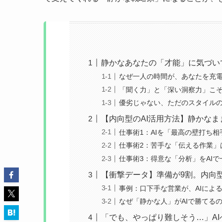
静かなあなたの「才能」に気づい
なぜ一人の時間が、あなたを充
「聞く力」と「深い洞察力」こ
優劣じゃない、ただのスタイル
【内向型のAI活用方法】静かなま
仕事術1：AIを「最高の壁打ち
仕事術2：苦手な「伝える作業」
仕事術3：得意な「分析」をAI
【衝撃データ】準備が9割。内向型
事例：口下手な営業が、AIによ
なぜ「静かな人」がAIで勝てる
「でも、やっぱり難しそう…」A