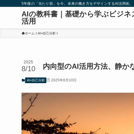
5年後の「当たり前」を今。未来の働き方をデザインするAI活用術。
AIの教科書｜基礎から学ぶビジネ
活用
ホーム
AI×自己分析
2025
内向型のAI活用方法、静
8/10
2025年8月10日
AI×自己分析