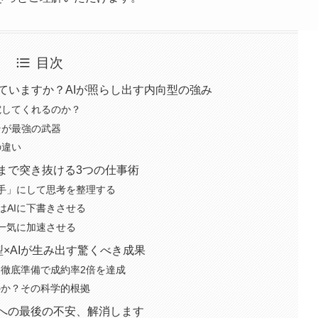
目次
ていますか？AIが照らし出す内向型の強み
電してくれるのか？
そが最強の武器
の違い
まで突き抜ける3つの仕事術
相手」にして思考を整理する
はAIに下書きさせる
で一気に加速させる
×AIが生み出す驚くべき成果
る徹底準備で成約率2倍を達成
のか？その科学的根拠
Iへの最後の不安、解消します