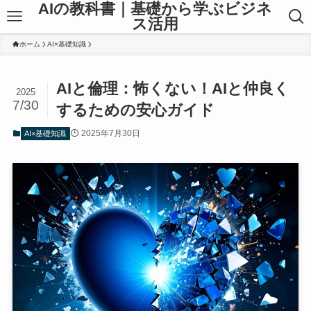
AIの教科書｜基礎から学ぶビジネ
ス活用
ホーム
AI×基礎知識
AIと倫理：怖くない！AIと仲良く
2025
7/30
するための安心ガイド
2025年7月30日
AI×基礎知識