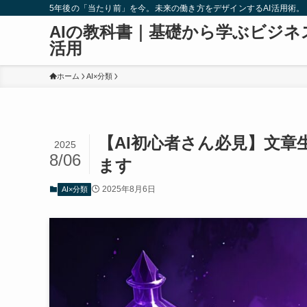
5年後の「当たり前」を今。未来の働き方をデザインするAI活用術。
AIの教科書｜基礎から学ぶビジネ
活用
ホーム
AI×分類
【AI初心者さん必見】文章
2025
8/06
ます
2025年8月6日
AI×分類